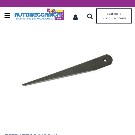
Dal 1976 idee, valori, esperienza
Scarica la
Open menu
brochure offerte