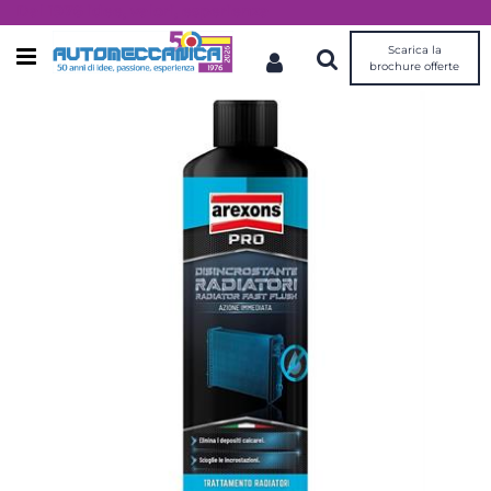
Dal 1976 idee, valori, esperienza
Scarica la
Open menu
brochure offerte