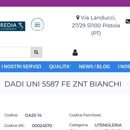
Via Landucci,
27/29 51100 Pistoia
(PT)
I NOSTRI SERVIZI
QUALITA'
NEWS / BLOG
I NO
DADI UNI 5587 FE ZNT BIANCHI
Codice:
DA20 14
Codice Fornitore:
Categoria
UTENSILERIA
Codice Alt.:
00024570