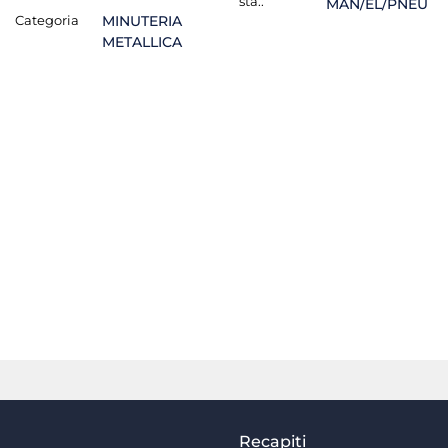
sta.:
MAN/EL/PNEU
Categoria
MINUTERIA
METALLICA
Recapiti