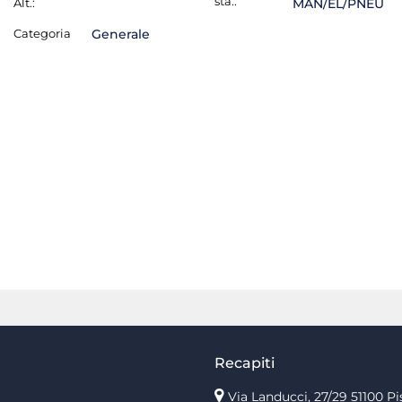
sta.:
Alt.:
MAN/EL/PNEU
Categoria
Generale
Recapiti
Via Landucci, 27/29 51100 Pi