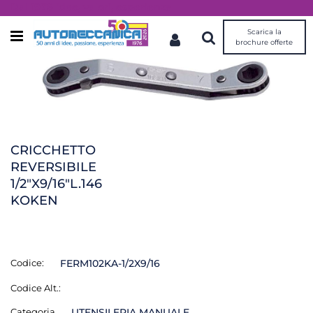
Dal 1976 idee, valori, esperienza
Scarica la
Open menu
brochure offerte
CRICCHETTO
REVERSIBILE
1/2"X9/16"L.146
KOKEN
Codice:
FERM102KA-1/2X9/16
Codice Alt.:
Categoria
UTENSILERIA MANUALE