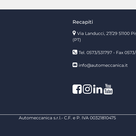
Recapiti
Via Landucci, 27/29 51100 Pi
(PT)
Tel. 0573/531797 - Fax 0573/
info@automeccanica.it
Facebook
Instagram
linkedin
linkedin
Automeccanica s.r.l.- C.F. e P. IVA 00321810475