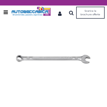
Dal 1976 idee, valori, esperienza
Scarica la
Open menu
brochure offerte