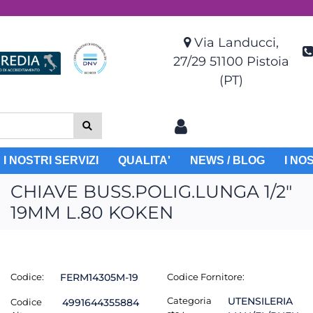
Via Landucci,
27/29 51100 Pistoia
(PT)
I NOSTRI SERVIZI
QUALITA'
NEWS / BLOG
I NO
CHIAVE BUSS.POLIG.LUNGA 1/2"
19MM L.80 KOKEN
Codice:
FERM14305M-19
Codice Fornitore:
Categoria
UTENSILERIA
Codice
4991644355884