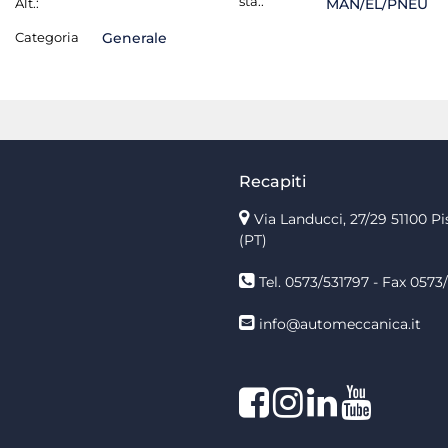
sta.:
Alt.:
MAN/EL/PNEU
Categoria
Generale
Recapiti
Via Landucci, 27/29 51100 Pi
(PT)
Tel. 0573/531797 - Fax 0573/
info@automeccanica.it
Facebook
Instagram
linkedin
linkedin