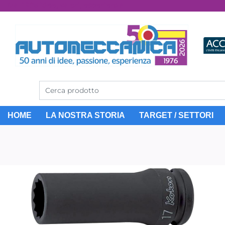
Dal 1976 idee, valori, esperienza
HOME
LA NOSTRA STORIA
TARGET / SETTORI