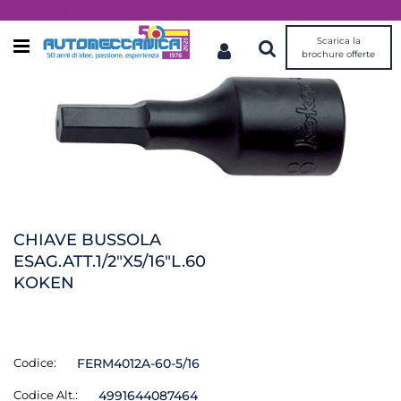
Dal 1976 idee, valori, esperienza
Scarica la
Open menu
brochure offerte
CHIAVE BUSSOLA
ESAG.ATT.1/2"X5/16"L.60
KOKEN
Codice:
FERM4012A-60-5/16
Codice Alt.:
4991644087464