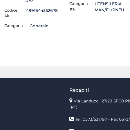
5/16
Categoria
UTENSILERIA
sta.:
MAN/EL/PNEU
Codice
4991644352678
Alt.:
Categoria
Generale
Recapiti
Via Landucci, 27/29 51100 Pi
(PT)
Tel. 0573/531797 - Fax 0573/