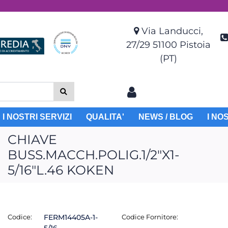
Via Landucci,
27/29 51100 Pistoia
(PT)
I NOSTRI SERVIZI
QUALITA'
NEWS / BLOG
I NO
CHIAVE
BUSS.MACCH.POLIG.1/2"X1-
5/16"L.46 KOKEN
Codice:
FERM14405A-1-
Codice Fornitore: