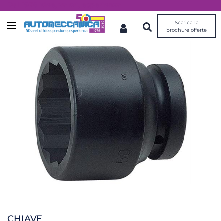
Dal 1976 idee, valori, esperienza
Scarica la
Open menu
brochure offerte
CHIAVE