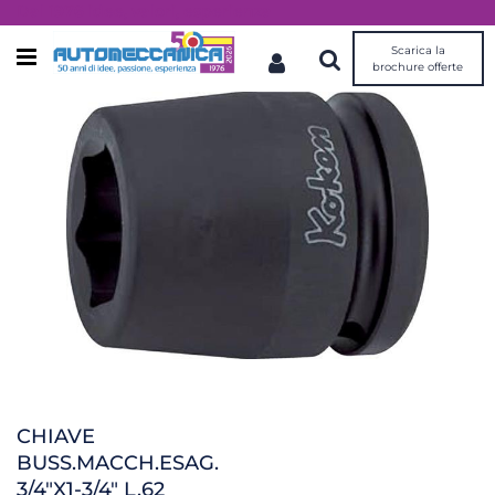
Dal 1976 idee, valori, esperienza
Scarica la
Open menu
brochure offerte
CHIAVE
BUSS.MACCH.ESAG.
3/4"X1-3/4" L.62