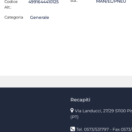
sta.:
MAN/EL/PNEU
Codice
4991644410125
Alt.:
Categoria
Generale
Recapiti
Via Landucci, 27/29 51100 Pi
(PT)
Tel. 0573/531797 - Fax 0573/