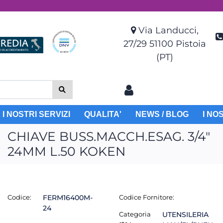
Via Landucci,
27/29 51100 Pistoia
(PT)
I NOSTRI SERVIZI
QUALITA'
NEWS / BLOG
I NO
CHIAVE BUSS.MACCH.ESAG. 3/4"
24MM L.50 KOKEN
Codice:
FERM16400M-
Codice Fornitore:
24
Categoria
UTENSILERIA