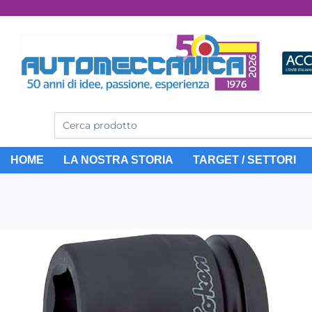
Dal 1976 idee, valori, esperienza
HOME
LA NOSTRA STORIA
TARGET / SETTORI