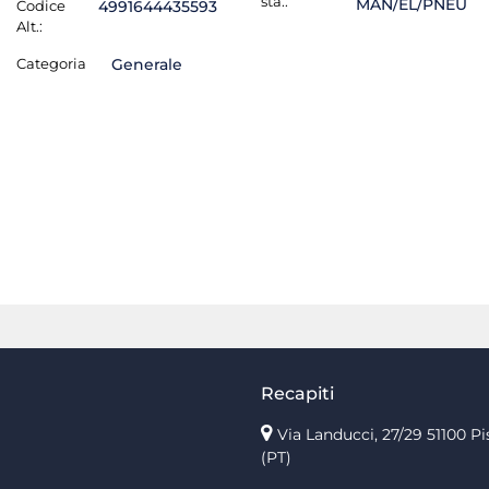
sta.:
MAN/EL/PNEU
Codice
4991644435593
Alt.:
Categoria
Generale
Recapiti
Via Landucci, 27/29 51100 Pi
(PT)