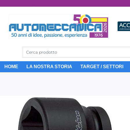
Dal 1976 idee, valori, esperienza
HOME
LA NOSTRA STORIA
TARGET / SETTORI