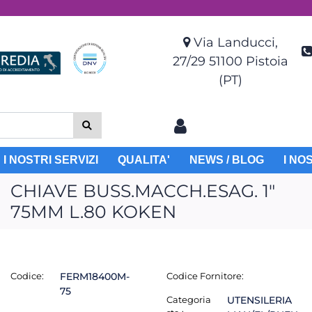
Via Landucci,
27/29 51100 Pistoia
(PT)
I NOSTRI SERVIZI
QUALITA'
NEWS / BLOG
I NO
CHIAVE BUSS.MACCH.ESAG. 1"
75MM L.80 KOKEN
Codice:
FERM18400M-
Codice Fornitore:
75
Categoria
UTENSILERIA