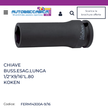
Dal 1976 idee, valori, esperienza
Scarica la
Open menu
brochure offerte
CHIAVE
BUSS.ESAG.LUNGA
1/2"X9/16"L.80
KOKEN
Codice:
FERM14300A-9/16