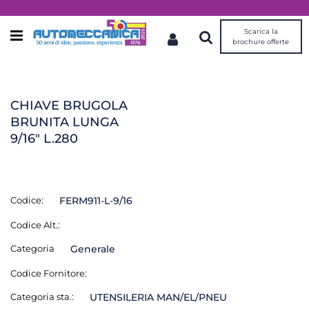
Dal 1976 idee, valori, esperienza
Scarica la
Open menu
brochure offerte
CHIAVE BRUGOLA
BRUNITA LUNGA
9/16" L.280
Codice:
FERM911-L-9/16
Codice Alt.:
Categoria
Generale
Codice Fornitore:
Categoria sta.:
UTENSILERIA MAN/EL/PNEU