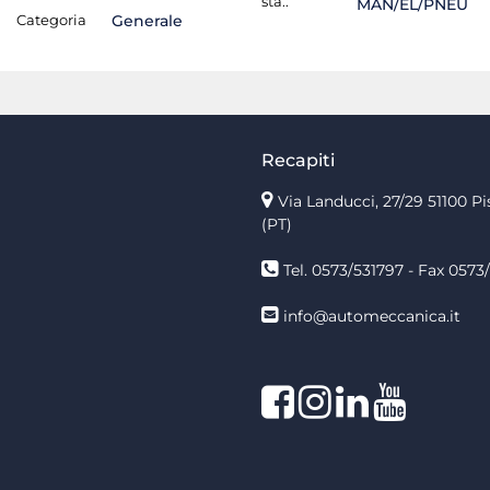
sta.:
MAN/EL/PNEU
Categoria
Generale
Recapiti
Via Landucci, 27/29 51100 Pi
(PT)
Tel. 0573/531797 - Fax 0573/
info@automeccanica.it
Facebook
Instagram
linkedin
linkedin