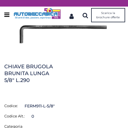
Dal 1976 idee, valori, esperienza
Scarica la
Open menu
brochure offerte
CHIAVE BRUGOLA
BRUNITA LUNGA
5/8" L.290
Codice:
FERM911-L-5/8"
Codice Alt.:
0
Categoria