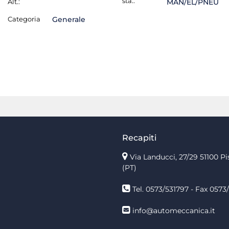
sta.:
Alt.:
MAN/EL/PNEU
Categoria
Generale
Recapiti
Via Landucci, 27/29 51100 Pi
(PT)
Tel. 0573/531797 - Fax 0573/
info@automeccanica.it