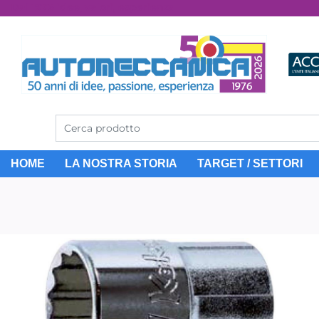
Dal 1976 idee, valori, esperienza
HOME
LA NOSTRA STORIA
TARGET / SETTORI