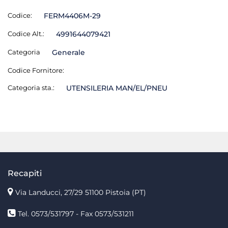
Codice:
FERM4406M-29
Codice Alt.:
4991644079421
Categoria
Generale
Codice Fornitore:
Categoria sta.:
UTENSILERIA MAN/EL/PNEU
Recapiti
Via Landucci, 27/29 51100 Pistoia (PT)
Tel. 0573/531797 - Fax 0573/531211