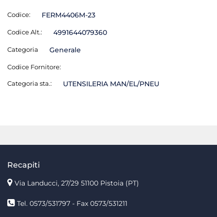
Codice:
FERM4406M-23
Codice Alt.:
4991644079360
Categoria
Generale
Codice Fornitore:
Categoria sta.:
UTENSILERIA MAN/EL/PNEU
Recapiti
Via Landucci, 27/29 51100 Pistoia (PT)
Tel. 0573/531797 - Fax 0573/531211