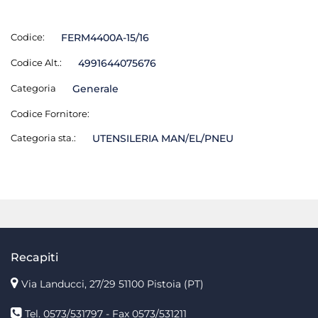
Codice:
FERM4400A-15/16
Codice Alt.:
4991644075676
Categoria
Generale
Codice Fornitore:
Categoria sta.:
UTENSILERIA MAN/EL/PNEU
Recapiti
Via Landucci, 27/29 51100 Pistoia (PT)
Tel. 0573/531797 - Fax 0573/531211