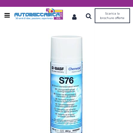
Dal 1976 idee, valori, esperienza
Scarica la
Open menu
brochure offerte