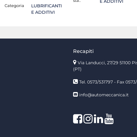
sta.:
E ADDITIVI
Categoria
LUBRIFICANTI
E ADDITIVI
Recapiti
Via Landucci, 27/29 51100 Pi
(PT)
Tel. 0573/531797 - Fax 0573/
info@automeccanica.it
Facebook
Instagram
linkedin
linkedin