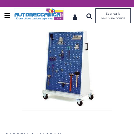
Dal 1976 idee, valori, esperienza
Scarica la
Open menu
brochure offerte