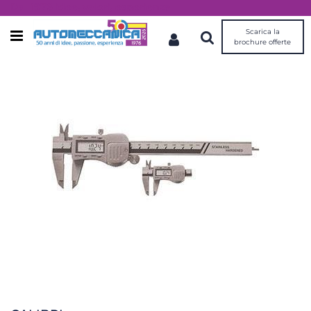
Dal 1976 idee, valori, esperienza
Scarica la
Open menu
brochure offerte