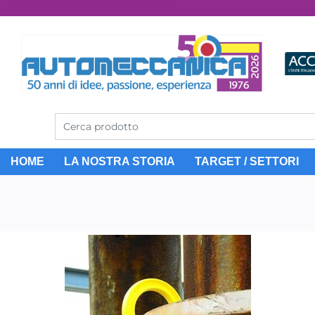
Dal 1976 idee, valori, esperienza
HOME
LA NOSTRA STORIA
TARGET / SETTORI