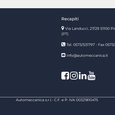
Recapiti
Via Landucci, 27/29 51100 Pi
(PT)
Tel. 0573/531797 - Fax 0573/
info@automeccanica.it
Facebook
Instagram
linkedin
linkedin
Automeccanica s.r.l.- C.F. e P. IVA 00321810475