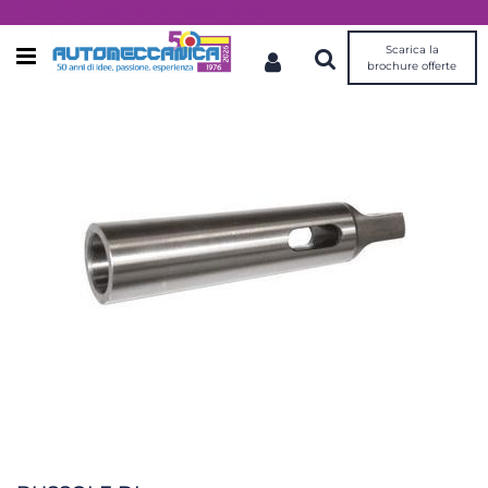
Dal 1976 idee, valori, esperienza
Scarica la
Open menu
brochure offerte