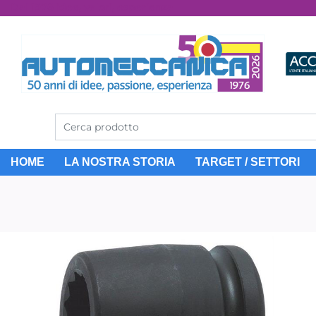
Dal 1976 idee, valori, esperienza
HOME
LA NOSTRA STORIA
TARGET / SETTORI