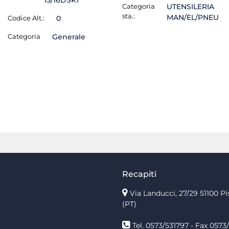
15/16DSKT
Categoria
UTENSILERIA
sta.:
MAN/EL/PNEU
Codice Alt.:
0
Categoria
Generale
Recapiti
Via Landucci, 27/29 51100 Pi
(PT)
Tel. 0573/531797 - Fax 0573/