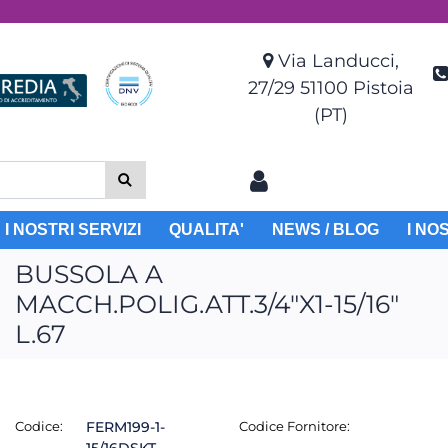
Via Landucci,
27/29 51100 Pistoia
(PT)
I NOSTRI SERVIZI
QUALITA'
NEWS / BLOG
I NO
BUSSOLA A
MACCH.POLIG.ATT.3/4"X1-15/16"
L.67
Codice:
FERM199-1-
Codice Fornitore: