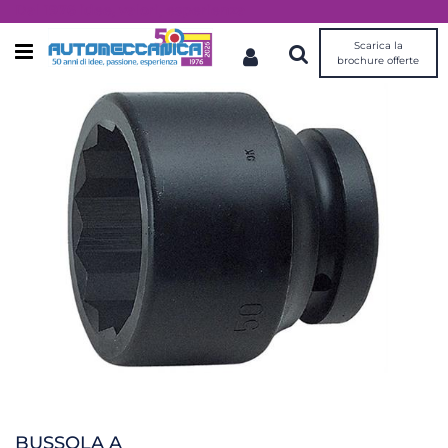
Dal 1976 idee, valori, esperienza
Scarica la
Open menu
brochure offerte
BUSSOLA A