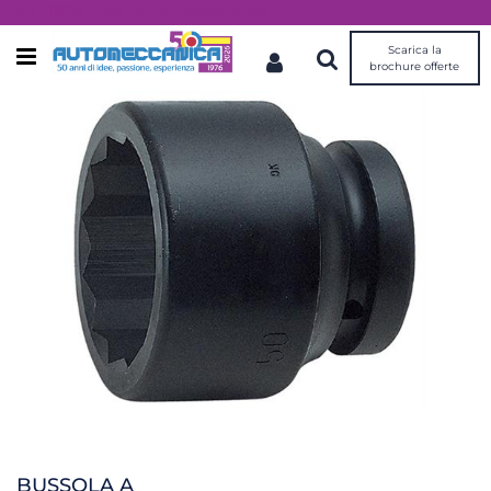
Dal 1976 idee, valori, esperienza
Scarica la
Open menu
brochure offerte
BUSSOLA A