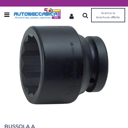
Dal 1976 idee, valori, esperienza
Scarica la
Open menu
brochure offerte
BUSSOLA A