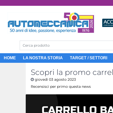
Dal 1976 idee, valori, esperienza
HOME
LA NOSTRA STORIA
TARGET / SETTORI
Scopri la promo carre
giovedì
03
agosto
2023
Recensisci per primo questa news