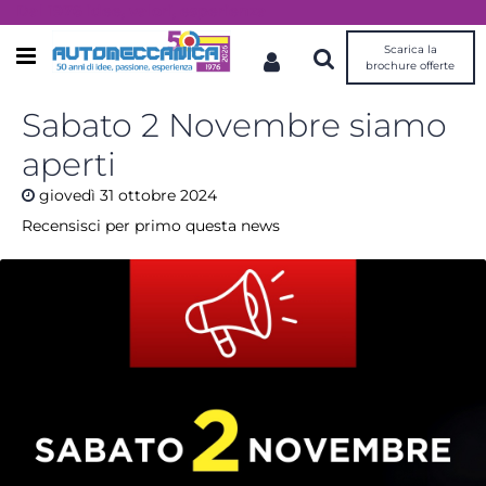
Dal 1976 idee, valori, esperienza
Scarica la
Open menu
brochure offerte
Sabato 2 Novembre siamo
aperti
giovedì
31
ottobre
2024
Recensisci per primo questa news