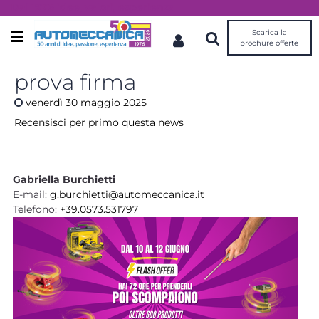
Dal 1976 idee, valori, esperienza
Scarica la
Open menu
brochure offerte
prova firma
venerdì
30
maggio
2025
Recensisci per primo questa news
Gabriella Burchietti
E-mail:
g.burchietti@automeccanica.it
Telefono:
+39.0573.531797