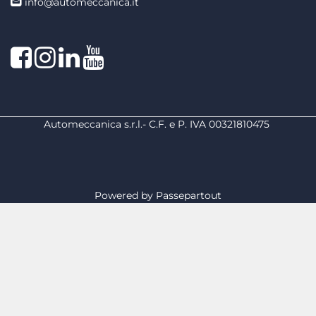
info@automeccanica.it
Facebook
Instagram
linkedin
linkedin
Automeccanica s.r.l.- C.F. e P. IVA 00321810475
Powered by
Passepartout