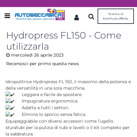
Dal 1976 idee, valori, esperienza
Scarica la
Open menu
brochure offerte
Hydropress FL150 - Come
utilizzarla
mercoledì
26
aprile
2023
Recensisci per primo questa news
Idropulitrice Hydropress FL 150, il massimo della potenza e
della versatilità in una sola macchina.
Leggera e facile da spostare.
Impugnatura ergonomica.
Adatta a tutti i settori.
Elimina lo sporco senza fatica.
Equipaggiabile con diversi accessori come l’ugello
sturatubi per la pulizia di tubi e lavelli o il kit completo per
la sabbiatura.