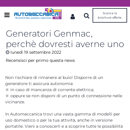
Dal 1976 idee, valori, esperienza
Scarica la
Open menu
brochure offerte
Generatori Genmac,
perchè dovresti averne uno
lunedì
19
settembre
2022
Recensisci per primo questa news
Non rischiare di rimanere al buio! Disporre di un
generatore ti assicura autonomia:
🔆 in caso di mancanza di corrente elettrica;
🔆 oppure se non disponi di un punto di connessione nelle
vicinanze.
In Automeccanica trovi una vasta gamma di modelli per
uso domestico o per la tua attività, anche in versione
portatile. Vieni a conoscerli e a scoprire tutte le possibilità