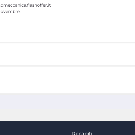
utomeccanica.flashoffer.it
 Novembre.
Recapiti