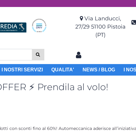
Via Landucci,
27/29 51100 Pistoia
(PT)
I NOSTRI SERVIZI
QUALITA'
NEWS / BLOG
I NO
FFER ⚡ Prendila al volo!
odotti con sconti fino al 60%! Automeccanica aderisce all’inizi