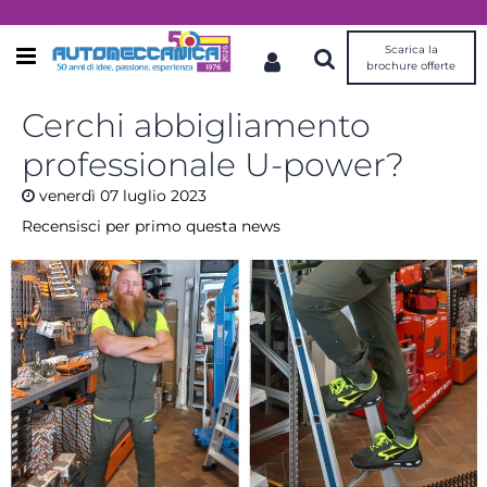
Dal 1976 idee, valori, esperienza
Scarica la
Open menu
brochure offerte
Cerchi abbigliamento
professionale U-power?
venerdì
07
luglio
2023
Recensisci per primo questa news