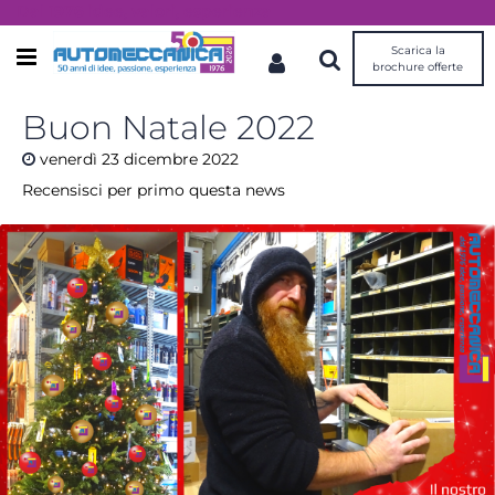
Dal 1976 idee, valori, esperienza
Scarica la
Open menu
brochure offerte
Buon Natale 2022
venerdì
23
dicembre
2022
Recensisci per primo questa news