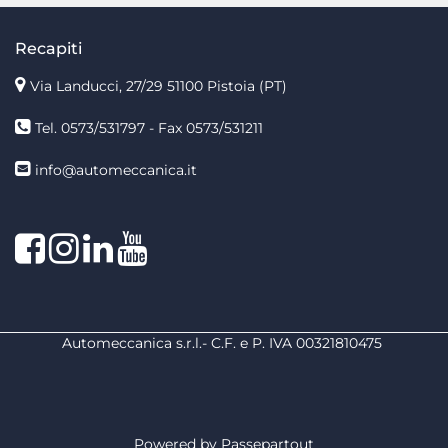
Recapiti
Via Landucci, 27/29 51100 Pistoia (PT)
Tel. 0573/531797 - Fax 0573/531211
info@automeccanica.it
Facebook
Instagram
linkedin
linkedin
Automeccanica s.r.l.- C.F. e P. IVA 00321810475
Powered by
Passepartout