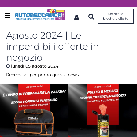
Dal 1976 idee, valori, esperienza
Scarica la
Open menu
brochure offerte
Agosto 2024 | Le
imperdibili offerte in
negozio
lunedì
05
agosto
2024
Recensisci per primo questa news