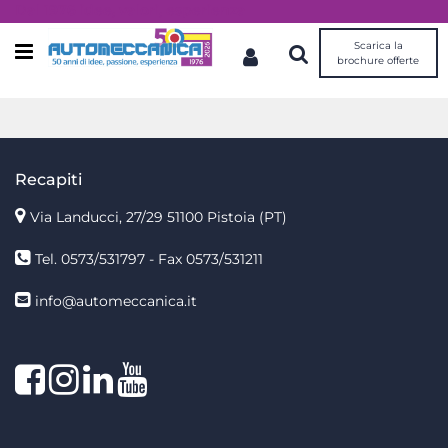
Dal 1976 idee, valori, esperienza
Scarica la
Open menu
brochure offerte
Recapiti
Via Landucci, 27/29 51100 Pistoia (PT)
Tel. 0573/531797 - Fax 0573/531211
info@automeccanica.it
Facebook
Instagram
linkedin
linkedin