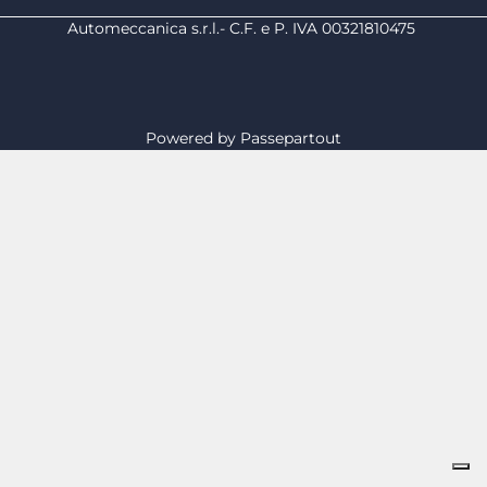
Automeccanica s.r.l.- C.F. e P. IVA 00321810475
Powered by
Passepartout