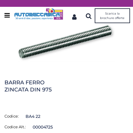
Dal 1976 idee, valori, esperienza
Scarica la
Open menu
brochure offerte
BARRA FERRO
ZINCATA DIN 975
Codice:
BA4 22
Codice Alt.:
00004725