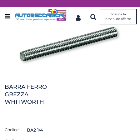
Dal 1976 idee, valori, esperienza
Scarica la
Open menu
brochure offerte
BARRA FERRO
GREZZA
WHITWORTH
Codice:
BA2 1/4