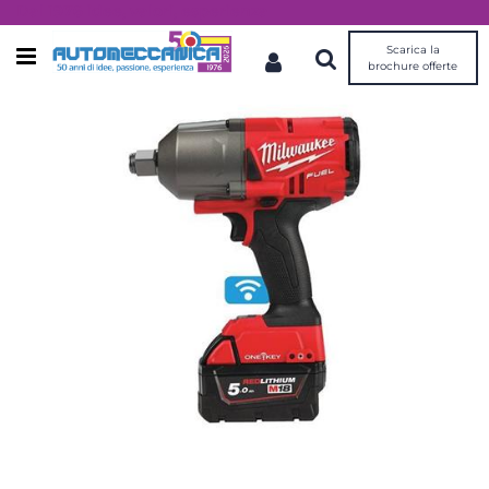
Dal 1976 idee, valori, esperienza
Scarica la
Open menu
brochure offerte