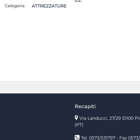
sta.:
Categoria
ATTREZZATURE
Recapiti
Via Landucci, 27/29 51100 Pi
(PT)
Tel. 0573/531797 - Fax 0573/