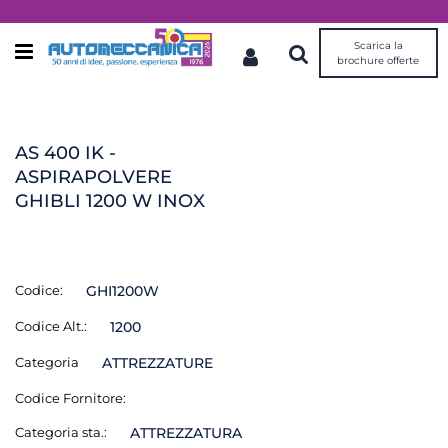
Dal 1976 idee, valori, esperienza
Scarica la
Open menu
brochure offerte
AS 400 IK -
ASPIRAPOLVERE
GHIBLI 1200 W INOX
Codice:
GHI1200W
Codice Alt.:
1200
Categoria
ATTREZZATURE
Codice Fornitore:
Categoria sta.:
ATTREZZATURA