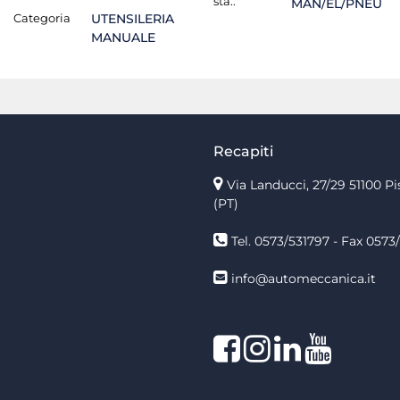
sta.:
MAN/EL/PNEU
Categoria
UTENSILERIA
MANUALE
Recapiti
Via Landucci, 27/29 51100 Pi
(PT)
Tel. 0573/531797 - Fax 0573/
info@automeccanica.it
Facebook
Instagram
linkedin
linkedin