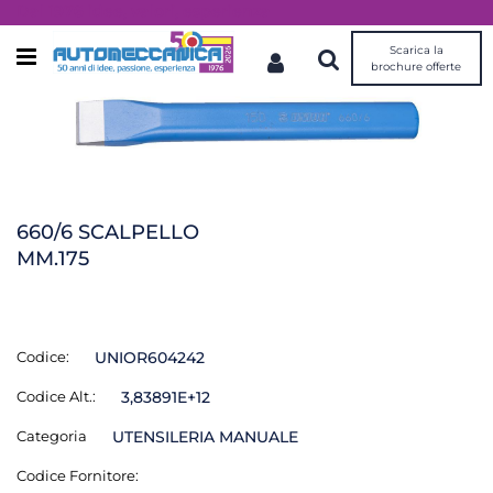
Dal 1976 idee, valori, esperienza
Scarica la
Open menu
brochure offerte
660/6 SCALPELLO
MM.175
Codice:
UNIOR604242
Codice Alt.:
3,83891E+12
Categoria
UTENSILERIA MANUALE
Codice Fornitore: